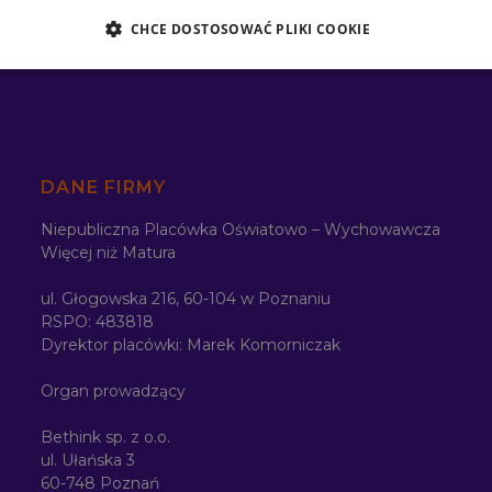
CHCE DOSTOSOWAĆ PLIKI COOKIE
DANE FIRMY
Niepubliczna Placówka Oświatowo – Wychowawcza
Więcej niż Matura
ul. Głogowska 216, 60-104 w Poznaniu
RSPO: 483818
Dyrektor placówki: Marek Komorniczak
Organ prowadzący
Bethink sp. z o.o.
ul. Ułańska 3
60-748 Poznań