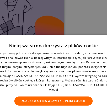
Kurs Medycyna ST
Patomorfologii
Premiera: wrzesień 2026
j wszystkie KNP
 nasze kursy
Niniejsza strona korzysta z plików cookie
zystujemy pliki cookie do spersonalizowania treści i reklam, aby oferować f
we i analizować ruch w naszej witrynie. Informacje o tym, jak korzystasz z n
2026 - kompleksowy
y partnerom społecznościowym, reklamowym i analitycznym. Partnerzy mogą
gania, terminy i
 z innymi danymi otrzymanymi od Ciebie lub uzyskanymi podczas korzystania z
we informacje o zasadach wykorzystania przez nas plików cookie znajdziesz 
i. Klikając ZGADZAM SIĘ NA WSZYSTKIE PLIKI COOKIE wyrażasz zgodę na zai
ytania
 rodzajów plików cookie, z których korzystamy. Możesz również wybrać jaki ro
nstalujemy na Twoim urządzeniu, klikając CHCĘ DOSTOSOWAĆ PLIKI COOKIE.
więcej
ZGADZAM SIĘ NA WSZYSTKIE PLIKI COOKIE
1