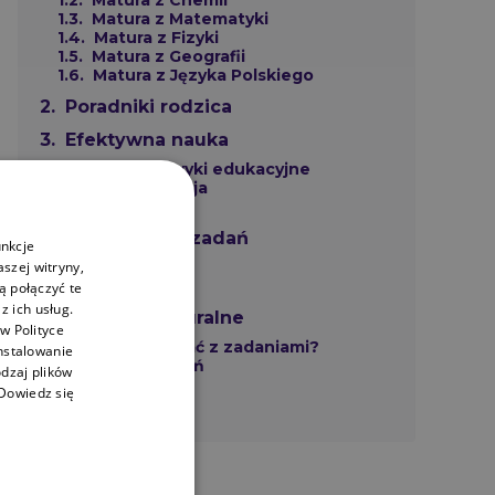
Matura z Chemii
ART!
Matura z Matematyki
Matura z Fizyki
Matura z Geografii
Matura z Języka Polskiego
Poradniki rodzica
Efektywna nauka
Dobre nawyki edukacyjne
Koncentracja
Motywacja
Wyjaśnienia zadań
unkcje
aszej witryny,
Biologia
Chemia
 połączyć te
 ich usług.
Zadania maturalne
w Polityce
Jak pracować z zadaniami?
nstalowanie
Zbiory zadań
dzaj plików
Dowiedz się
Pozostałe