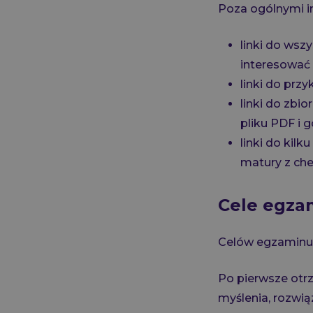
Poza ogólnymi i
linki do ws
interesować 
linki do prz
linki do zbi
pliku PDF i 
linki do kil
matury z che
Cele egza
Celów egzaminu m
Po pierwsze otr
myślenia, rozwią