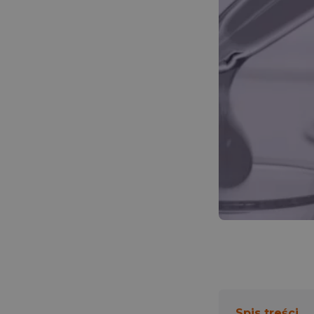
Repetytoria
Kurs z 
Pozna
Poznaj
Narzędzia do nauki
Planery
Informatory
Cennik
Spis treści