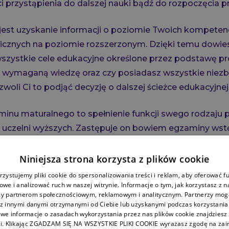
 przystąpienia do dalszej nauki bądź do rozpoczęcia 
jest uzyskanie informacji o poziomie Twoich kompetenc
cznych na poziomie rozszerzonym. Dzięki temu dowiesz
 wszystkie cele edukacyjne określone przez podstawę p
 wymaganą wiedzę oraz czy posiadasz wszystkie niez
zwoli Ci to podjąć decyzję o dalszej ścieżce edukacyjnej
minu maturalnego to spełnienie funkcji swego rodzaju 
ki uczelni wyższych. Zastępuje on bowiem egzaminy wst
rze jest kryterium przyjęcia.
Niniejsza strona korzysta z plików cookie
hemia 2026 – kto może przystąpić 
zystujemy pliki cookie do spersonalizowania treści i reklam, aby oferować f
we i analizować ruch w naszej witrynie. Informacje o tym, jak korzystasz z n
?
y partnerom społecznościowym, reklamowym i analitycznym. Partnerzy mogą
 z innymi danymi otrzymanymi od Ciebie lub uzyskanymi podczas korzystania z
we informacje o zasadach wykorzystania przez nas plików cookie znajdziesz 
w roku szkolnym 2026 w formule 2023 interesuje Cię, jeś
i. Klikając ZGADZAM SIĘ NA WSZYSTKIE PLIKI COOKIE wyrażasz zgodę na zai