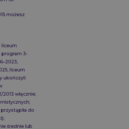
015 możesz
o liceum
j program 3-
06–2023,
025, liceum
y ukończyli
w
/2013 włącznie;
nistycznych;
przystąpiła do
);
e średnie lub