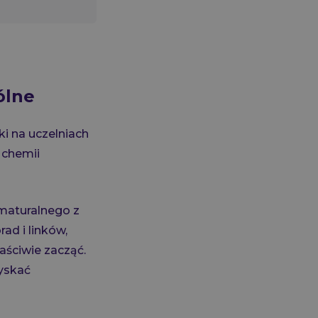
ólne
ki na uczelniach
 chemii
maturalnego z
ad i linków,
aściwie zacząć.
zyskać