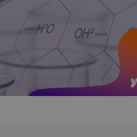
Kurs Medycyna ST
Patomorfologii
Premiera: wrzesień 2026
j wszystkie KNP
 nasze kursy