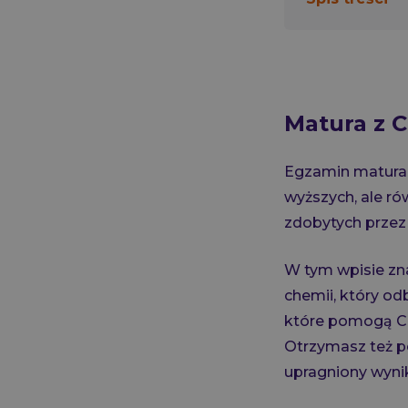
Matura z C
Egzamin maturaln
wyższych, ale r
zdobytych przez 
W tym wpisie zn
chemii, który od
które pomogą Ci 
Otrzymasz też p
upragniony wyni