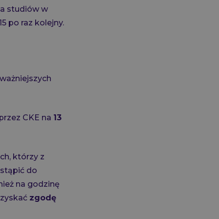
ia studiów w
 po raz kolejny.
jważniejszych
 przez CKE na
13
h, którzy z
stąpić do
nież na godzinę
 uzyskać
zgodę