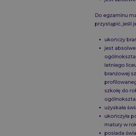
Do egzaminu mat
przystąpić, jeśli 
ukończy bra
jest absolwe
ogólnokształ
letniego lic
branżowej sz
profilowaneg
szkołę do ro
ogólnokształ
uzyskała św
ukończyła po
matury w rok
posiada świa