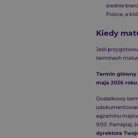
średnie bran
Polsce, a kt
Kiedy mat
Jeśli przygotowu
terminach matur
Termin główny
maja 2026 roku
Dodatkowy termi
udokumentowanyc
egzaminu majow
9:00. Pamiętaj, 
dyrektora Two