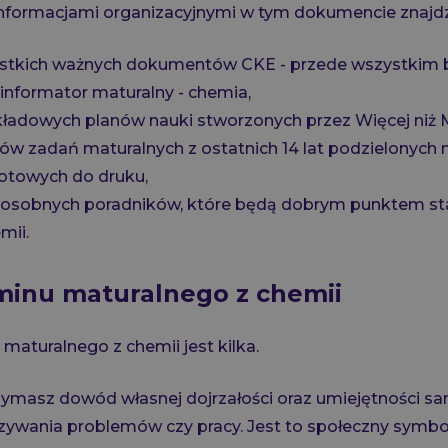
nformacjami organizacyjnymi w tym dokumencie znajdz
zystkich ważnych dokumentów CKE - przede wszystkim 
informator maturalny - chemia,
ykładowych planów nauki stworzonych przez Więcej niż 
orów zadań maturalnych z ostatnich 14 lat podzielonych n
gotowych do druku,
ku osobnych poradników, które będą dobrym punktem st
mii.
minu maturalnego z chemii
aturalnego z chemii jest kilka.
zymasz dowód własnej dojrzałości oraz umiejętności s
zywania problemów czy pracy. Jest to społeczny symbo