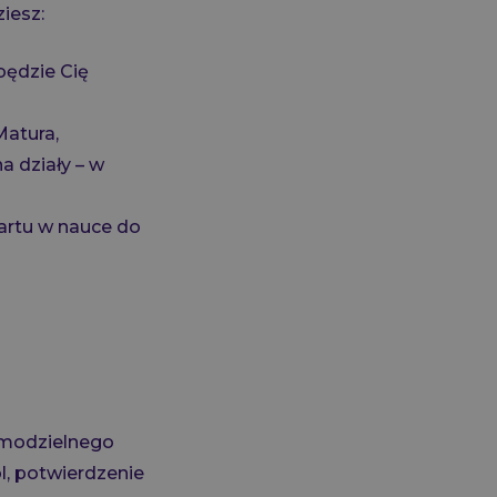
iesz:
będzie Cię
Matura,
a działy – w
artu w nauce do
amodzielnego
l, potwierdzenie