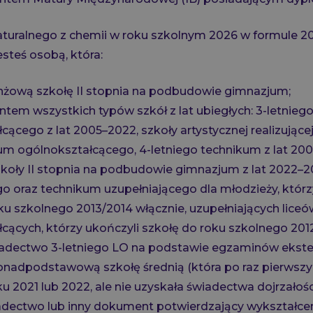
uralnego z chemii w roku szkolnym 2026 w formule 2
jesteś osobą, która:
nżową szkołę II stopnia na podbudowie gimnazjum;
ntem wszystkich typów szkół z lat ubiegłych: 3-letnieg
cącego z lat 2005–2022, szkoły artystycznej realizujące
eum ogólnokształcącego, 4-letniego technikum z lat 20
koły II stopnia na podbudowie gimnazjum z lat 2022–2
o oraz technikum uzupełniającego dla młodzieży, którz
ku szkolnego 2013/2014 włącznie, uzupełniających liceó
cących, którzy ukończyli szkołę do roku szkolnego 2012
iadectwo 3-letniego LO na podstawie egzaminów ekster
nadpodstawową szkołę średnią (która po raz pierwszy 
u 2021 lub 2022, ale nie uzyskała świadectwa dojrzałości
dectwo lub inny dokument potwierdzający wykształceni