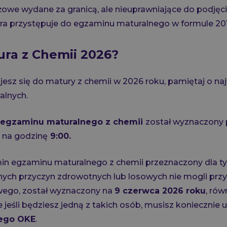
żowe wydane za granicą, ale nieuprawniające do podjęc
óra przystępuje do egzaminu maturalnego w formule 2015
ura z Chemii 2026?
jesz się do matury z chemii w 2026 roku, pamiętaj o na
alnych.
 egzaminu maturalnego z chemii
został wyznaczony
, na godzinę
9:00.
n egzaminu maturalnego z chemii przeznaczony dla tyc
h przyczyn zdrowotnych lub losowych nie mogli przy
ego, został wyznaczony na
9 czerwca 2026 roku
, rów
że jeśli będziesz jedną z takich osób, musisz koniecznie
jego OKE
.