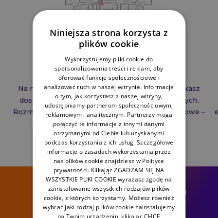
Niniejsza strona korzysta z
plików cookie
Wykorzystujemy pliki cookie do
spersonalizowania treści i reklam, aby
Odkrywać nową wiedzę!
oferować funkcje społecznościowe i
analizować ruch w naszej witrynie. Informacje
Na nowoczesnej platformie e‑learningowej zyskasz
o tym, jak korzystasz z naszej witryny,
dostęp do atrakcyjnych materiałów dydaktycznych.
udostępniamy partnerom społecznościowym,
Rozmowy, wykłady, recenzje książek, wpisy blogowe –
reklamowym i analitycznym. Partnerzy mogą
zainspiruj się i odkryj nową wiedzę!
połączyć te informacje z innymi danymi
otrzymanymi od Ciebie lub uzyskanymi
podczas korzystania z ich usług. Szczegółowe
informacje o zasadach wykorzystania przez
nas plików cookie znajdziesz w Polityce
prywatności. Klikając ZGADZAM SIĘ NA
WSZYSTKIE PLIKI COOKIE wyrażasz zgodę na
zainstalowanie wszystkich rodzajów plików
6 efektywnych nawyków
cookie, z których korzystamy. Możesz również
edukacyjnych
wybrać jaki rodzaj plików cookie zainstalujemy
na Twoim urządzeniu, klikając CHCĘ