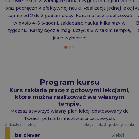
Gotowe lekcje zawierające ponad 15 godzin nagrań wideo
oraz podręcznik efektywnej nauki. Realizacja jednej lekcji
K
zajmie od 2 do 3 godzin pracy. Kurs możesz zrealizować
w około 4–6 tygodni, zakładając naukę kilka razy w
B
tygodniu. Każdy będzie mógł uczyć się w takim tempie,
jakie wybierze!
Program kursu
Kurs zakłada pracę z gotowymi lekcjami,
które można realizować we własnym
tempie.
Możesz stworzyć własny plan lekcji dostosowany do
Twoich potrzeb i możliwości czasowych.
3 działy / 15 lekcji
1 lekcja = ok. 3 godziny nauki
be clever
6 lekcji