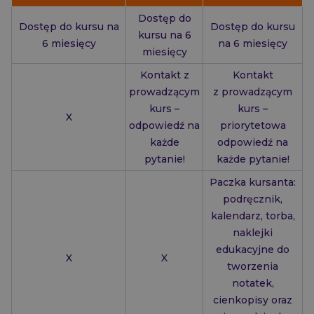
Dostęp do
Dostęp do kursu na
Dostęp do kursu
kursu na 6
6 miesięcy
na 6 miesięcy
miesięcy
Kontakt z
Kontakt
prowadzącym
z prowadzącym
kurs –
kurs –
X
odpowiedź na
priorytetowa
każde
odpowiedź na
pytanie!
każde pytanie!
Paczka kursanta:
podręcznik,
kalendarz, torba,
naklejki
edukacyjne do
X
X
tworzenia
notatek,
cienkopisy oraz