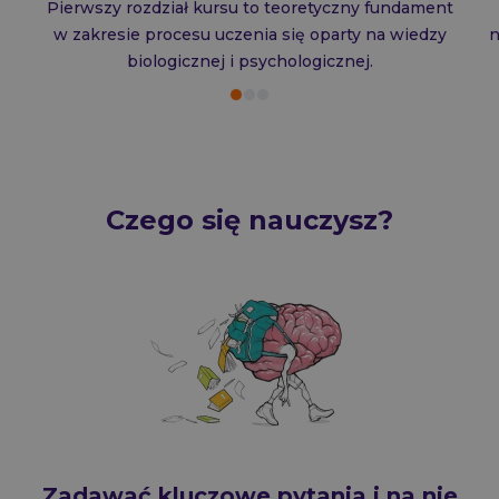
Pierwszy rozdział kursu to teoretyczny fundament
w zakresie procesu uczenia się oparty na wiedzy
n
biologicznej i psychologicznej.
Czego się nauczysz?
Zadawać kluczowe pytania i na nie