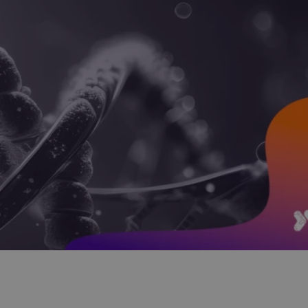
Kurs Medycyna ST
Patomorfologii
Premiera: wrzesień 2026
j wszystkie KNP
 nasze kursy