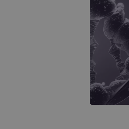
Repetytoria
Kurs z 
Pozna
Poznaj
Narzędzia do nauki
Planery
Informatory
Cennik