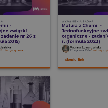
AŃ
WYJAŚNIENIA ZADAŃ
mii -
Matura z Chemii -
jne związki
Jednofunkcyjne zwi
 zadanie nr 26 z
organiczne - zadani
uła 2015)
r. (formuła 2023)
dzińska
Paulina Szmajdzińska
•
2 minuty czytania
22 stycznia 2024
•
2 minuty czy
Skopiuj link