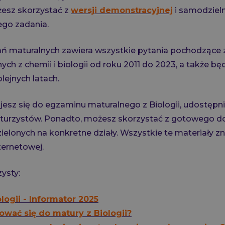
żesz skorzystać z
wersji demonstracyjnej
i samodzieln
ego zadania.
ń maturalnych zawiera wszystkie pytania pochodzące z
ch z chemii i biologii od roku 2011 do 2023, a także będ
lejnych latach.
ujesz się do egzaminu maturalnego z Biologii, udostęp
aturzystów. Ponadto, możesz skorzystać z gotowego d
elonych na konkretne działy. Wszystkie te materiały zn
ternetowej.
ysty:
logii - Informator 2025
ować się do matury z Biologii?