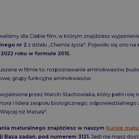
aliśmy dla Ciebie film, w którym znajdziesz wyjaśnieni
lnego nr 2
z działu „Chemia życia". Pojawiło się ono na
 2022 roku w formule 2015.
uszane w filmie to: rozpoznawanie aminokwasów, budo
owe, grupy funkcyjne aminokwasów.
wyjaśnione przez Marcin Stachowiaka, który pełni rolę 
tytora i lidera zespołu biologicznego, odpowiedzialnego
"Więcej niż Matura".
ania maturalnego znajdziesz w naszym
Kursie matu
cji Baza zadań, pod numerem 3121.
Jeśli nie masz dos