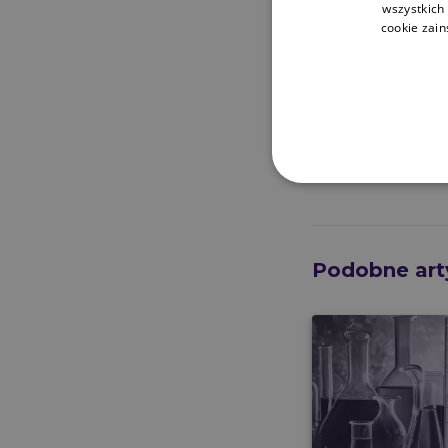
wszystkich
cookie zai
Podobne art