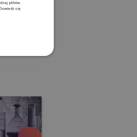
dzaj plików
Dowiedz się