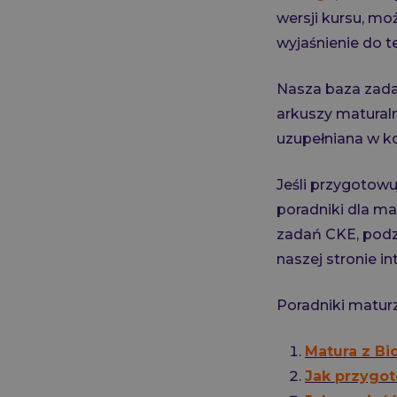
wersji kursu, mo
wyjaśnienie do t
Nasza baza zada
arkuszy maturalny
uzupełniana w ko
Jeśli przygotow
poradniki dla m
zadań CKE, podzi
naszej stronie in
Poradniki maturz
Matura z Bio
Jak przygot