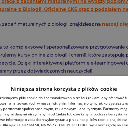
 pracę z zadaniami maturalnymi na wyższy poziom?
ralne z Biologii. Oficjalne CKE oraz z podziałem na
 zadań maturalnych z biologii znajdziesz na
naszej pla
ra to kompleksowe i spersonalizowane przygotowanie
ujemy kursy online z biologii i chemii, które zastępują 
petycje. Dzięki interaktywnej platformie e-learningowej 
erany przez doświadczonych nauczycieli.
turalne z Chemii
i
Biologii
to aktywna forma nauki, kt
Niniejsza strona korzysta z plików cookie
wuje się do jego potrzeb. Jeśli dążysz do osiągnięcia d
zystujemy pliki cookie do spersonalizowania treści i reklam, aby oferować f
ze rozszerzonej z biologii i chemii, to zapraszamy do 
we i analizować ruch w naszej witrynie. Informacje o tym, jak korzystasz z n
y partnerom społecznościowym, reklamowym i analitycznym. Partnerzy mogą
 z innymi danymi otrzymanymi od Ciebie lub uzyskanymi podczas korzystania z
we informacje o zasadach wykorzystania przez nas plików cookie znajdziesz 
i. Klikając ZGADZAM SIĘ NA WSZYSTKIE PLIKI COOKIE wyrażasz zgodę na zai