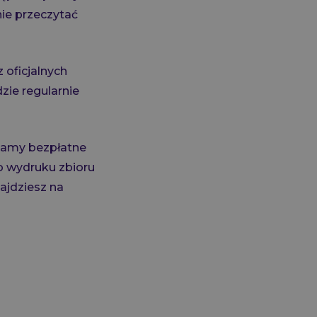
ie przeczytać
 oficjalnych
zie regularnie
niamy bezpłatne
o wydruku zbioru
ajdziesz na