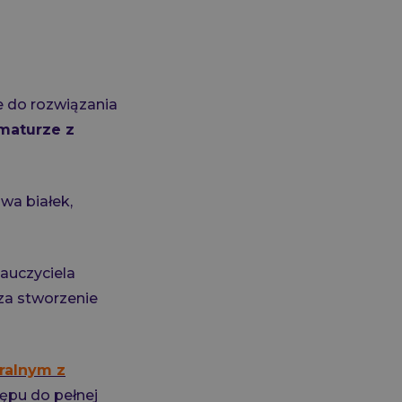
e do rozwiązania
maturze z
wa białek,
nauczyciela
 za stworzenie
ralnym z
tępu do pełnej