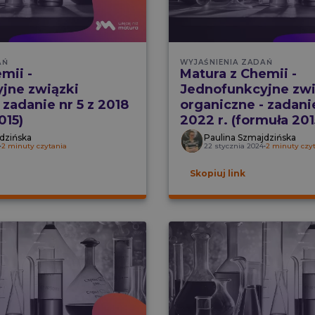
AŃ
WYJAŚNIENIA ZADAŃ
mii -
Matura z Chemii -
jne związki
Jednofunkcyjne zwi
 zadanie nr 5 z 2018
organiczne - zadanie
015)
2022 r. (formuła 201
dzińska
Paulina Szmajdzińska
•
2 minuty czytania
22 stycznia 2024
•
2 minuty czy
Skopiuj link