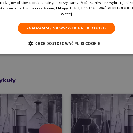
 rodzajów plików cookie, z których korzystamy. Możesz również wybrać jaki ro
nstalujemy na Twoim urządzeniu, klikając CHCĘ DOSTOSOWAĆ PLIKI COOKIE.
więcej
ZGADZAM SIĘ NA WSZYSTKIE PLIKI COOKIE
CHCE DOSTOSOWAĆ PLIKI COOKIE
ykuły