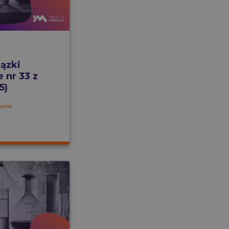
ązki
 nr 33 z
5)
tania