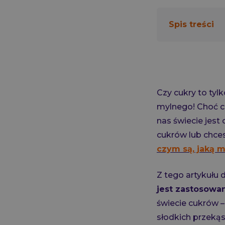
Spis treści
Czy cukry to tyl
mylnego! Choć cz
nas świecie jest 
cukrów lub chces
czym są, jaką m
Z tego artykułu 
jest zastosowa
świecie cukrów –
słodkich przeką