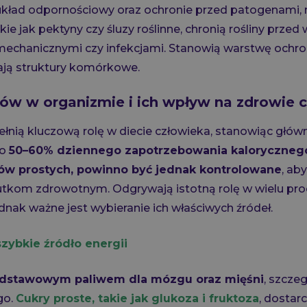
kład odpornościowy oraz ochronie przed patogenami, 
kie jak pektyny czy śluzy roślinne, chronią rośliny prze
echanicznymi czy infekcjami. Stanowią warstwę ochro
ją struktury komórkowe.
ów w organizmie i ich wpływ na zdrowie 
ią kluczową rolę w diecie człowieka, stanowiąc główne
ło
50–60% dziennego zapotrzebowania kaloryczneg
ów prostych, powinno być jednak kontrolowane
, ab
kom zdrowotnym. Odgrywają istotną rolę w wielu pr
ednak ważne jest wybieranie ich właściwych źródeł.
szybkie źródło energii
odstawowym paliwem dla mózgu oraz mięśni
, szcze
go.
Cukry proste, takie jak glukoza i fruktoza
, dostar