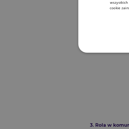
wszystkich
cookie zai
3. Rola w komun