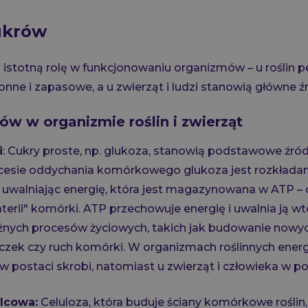
ukrów
istotną rolę w funkcjonowaniu organizmów – u roślin pe
nne i zapasowe, a u zwierząt i ludzi stanowią główne źr
ów w organizmie roślin i zwierząt
i
: Cukry proste, np. glukoza, stanowią podstawowe źródł
esie oddychania komórkowego glukoza jest rozkładan
, uwalniając energię, która jest magazynowana w ATP –
aterii" komórki. ATP przechowuje energię i uwalnia ją wt
żnych procesów życiowych, takich jak budowanie nowych
czek czy ruch komórki. W organizmach roślinnych energ
ostaci skrobi, natomiast u zwierząt i człowieka w po
ulcowa:
Celuloza, która buduje ściany komórkowe roślin