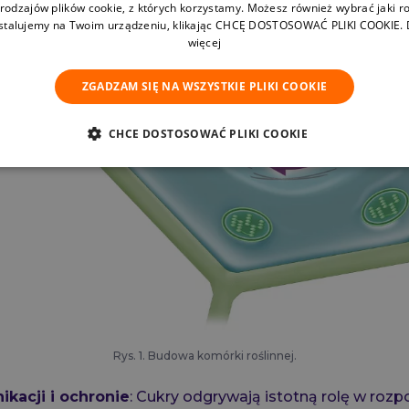
 rodzajów plików cookie, z których korzystamy. Możesz również wybrać jaki ro
nstalujemy na Twoim urządzeniu, klikając CHCĘ DOSTOSOWAĆ PLIKI COOKIE.
więcej
ZGADZAM SIĘ NA WSZYSTKIE PLIKI COOKIE
CHCE DOSTOSOWAĆ PLIKI COOKIE
Rys. 1.
Budowa komórki roślinnej.
ikacji i ochronie
: Cukry odgrywają istotną rolę w roz