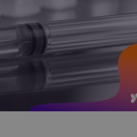
Kurs Medycyna ST
Patomorfologii
Premiera: wrzesień 2026
j wszystkie KNP
 nasze kursy