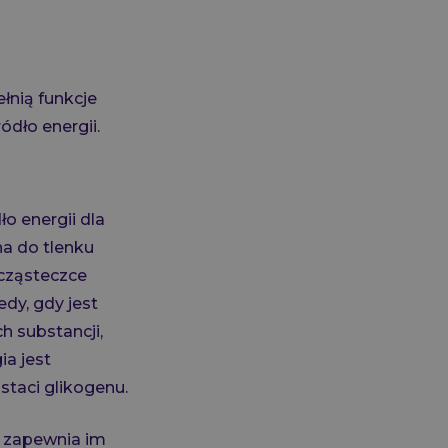
łnią funkcje
ódło energii.
o energii dla
a do tlenku
 cząsteczce
edy, gdy jest
 substancji,
ia jest
staci glikogenu.
, zapewnia im