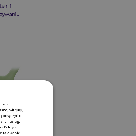
ein i
azywaniu
unkcje
aszej witryny,
 połączyć te
 ich usług.
w Polityce
nstalowanie