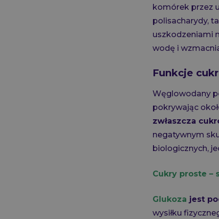
komórek przez u
polisacharydy, ta
uszkodzeniami m
wodę i wzmacnia
Funkcje cukr
Węglowodany pełn
pokrywając oko
zwłaszcza cukr
negatywnym skut
biologicznych, j
Cukry proste – 
Glukoza
jest p
wysiłku fizyczne