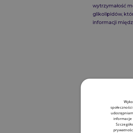
wytrzymałość me
glikolipidów, k
informacji międ
Wykor
społecznościo
udostępniam
informacje
Szczegóło
prywatnośc