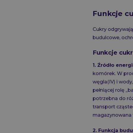
Funkcje c
Cukry odgrywają 
budulcowe, ochro
Funkcje cukr
1. Źródło energi
komórek. W proc
węgla(IV) i wody
pełniącej rolę „b
potrzebna do ró
transport cząste
magazynowana w p
2. Funkcja bud