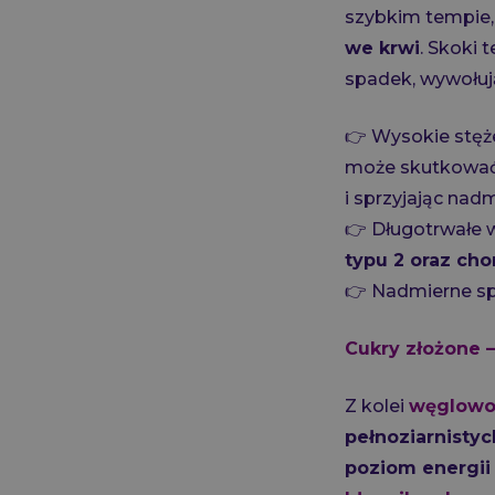
szybkim tempie,
we krwi
. Skoki 
spadek, wywołu
👉 Wysokie stęże
może skutkować 
i sprzyjając na
👉 Długotrwałe
typu 2 oraz ch
👉 Nadmierne sp
Cukry złożone –
Z kolei
węglowod
pełnoziarnisty
poziom energii 