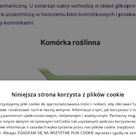
chaniczną. U zwierząt cukry wchodzą w skład glikoprot
tóre uczestniczą w tworzeniu błon komórkowych i przek
zy komórkami.
Niniejsza strona korzysta z plików cookie
zystujemy pliki cookie do spersonalizowania treści i reklam, aby oferować f
we i analizować ruch w naszej witrynie. Informacje o tym, jak korzystasz z n
y partnerom społecznościowym, reklamowym i analitycznym. Partnerzy mogą
 z innymi danymi otrzymanymi od Ciebie lub uzyskanymi podczas korzystania z
we informacje o zasadach wykorzystania przez nas plików cookie znajdziesz 
i. Klikając ZGADZAM SIĘ NA WSZYSTKIE PLIKI COOKIE wyrażasz zgodę na zai