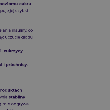
 poziomu cukru
uje jej szybki
nia insuliny, co
ąc uczucie głodu
i, cukrzycy
ci i próchnicy
.
roduktach
ewnia
stabilny
ną rolę odgrywa