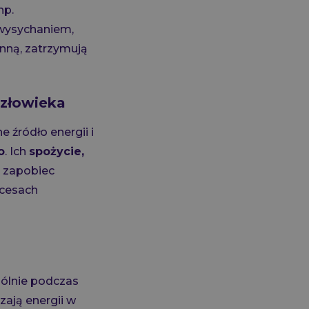
np.
d wysychaniem,
nną, zatrzymują
człowieka
 źródło energii i
o
. Ich
spożycie,
y zapobiec
ocesach
gólnie podczas
czają energii w