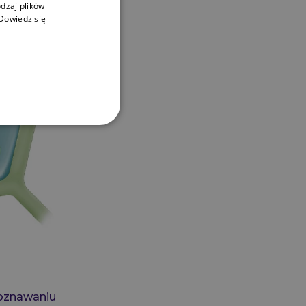
dzaj plików
Dowiedz się
poznawaniu