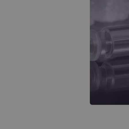
Repetytoria
Kurs z 
Pozna
Poznaj
Narzędzia do nauki
Planery
Informatory
Cennik