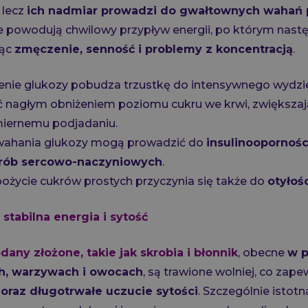
 lecz
ich nadmiar prowadzi do gwałtownych wahań
te powodują chwilowy przypływ energii, po którym następ
jąc
zmęczenie, senność i problemy z koncentracją
.
nie glukozy pobudza trzustkę do intensywnego wydziela
nagłym obniżeniem poziomu cukru we krwi, zwiększaj
dmiernemu podjadaniu.
 wahania glukozy mogą prowadzić do
insulinoopornośc
orób sercowo-naczyniowych
.
ożycie cukrów prostych przyczynia się także do
otyłoś
 stabilna energia i sytość
any złożone, takie jak skrobia i błonnik
, obecne
w p
ch, warzywach i owocach
, są trawione wolniej, co zap
oraz długotrwałe uczucie sytości
. Szczególnie istot