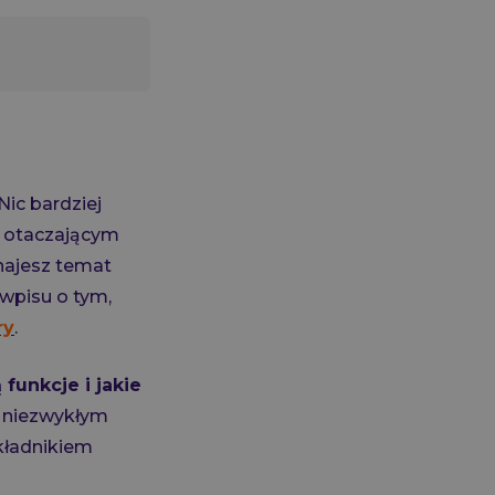
Nic bardziej
i otaczającym
znajesz temat
wpisu o tym,
ry
.
 funkcje i jakie
o niezwykłym
składnikiem