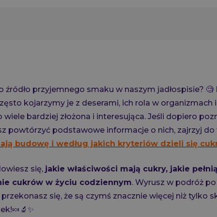
ko źródło przyjemnego smaku w naszym jadłospisie? 🧐 
ęsto kojarzymy je z deserami, ich rola w organizmach 
o wiele bardziej złożona i interesująca. Jeśli dopiero po
z powtórzyć podstawowe informacje o nich, zajrzyj do 
ają budowę i według jakich kryteriów dzieli się cuk
dowiesz się,
jakie właściwości mają cukry, jakie pełnią
nie cukrów w życiu codziennym
. Wyrusz w podróż p
 przekonasz się, że są czymś znacznie więcej niż tylko 
sek!🍬🔬✨